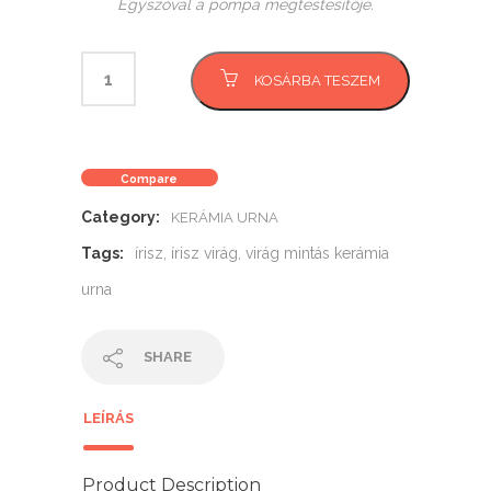
Egyszóval a pompa megtestesítője.
KOSÁRBA TESZEM
Compare
Category:
KERÁMIA URNA
Tags:
írisz
,
írisz virág
,
virág mintás kerámia
urna
SHARE
LEÍRÁS
Product Description