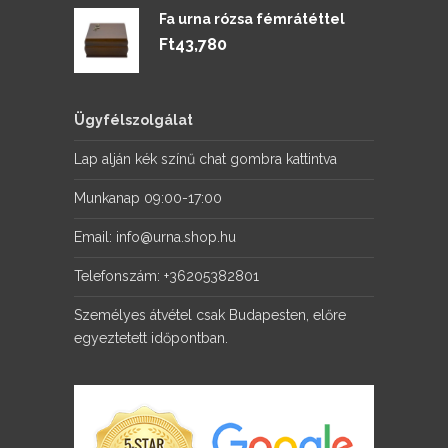
Fa urna rózsa fémrátéttel
Ft
43,780
Ügyfélszolgálat
Lap alján kék színű chat gombra kattintva
Munkanap 09:00-17:00
Email: info@urna.shop.hu
Telefonszám: +36205382801
Személyes átvétel csak Budapesten, előre
egyeztetett időpontban.