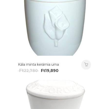
Kála minta kerámia urna
Original
Current
Ft
22,780
Ft
19,890
price
price
was:
is:
Ft22,780.
Ft19,890.