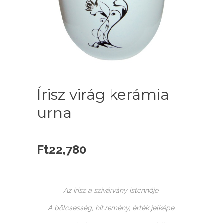
Írisz virág kerámia
urna
Ft
22,780
Az írisz a szivárvány istennője.
A bölcsesség, hit,remény, érték jelképe.