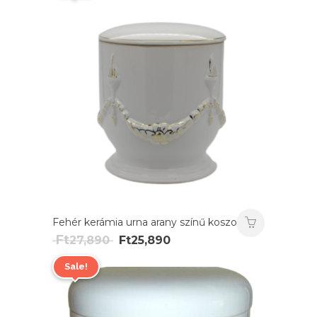
Fehér kerámia urna arany színű koszorú
Original
Current
Ft
27,890
Ft
25,890
price
price
Sale!
was:
is:
Ft27,890.
Ft25,890.