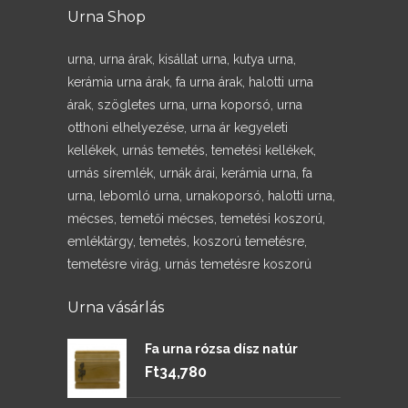
Urna Shop
urna, urna árak, kisállat urna, kutya urna,
kerámia urna árak, fa urna árak, halotti urna
árak, szögletes urna, urna koporsó, urna
otthoni elhelyezése, urna ár kegyeleti
kellékek, urnás temetés, temetési kellékek,
urnás síremlék, urnák árai, kerámia urna, fa
urna, lebomló urna, urnakoporsó, halotti urna,
mécses, temetői mécses, temetési koszorú,
emléktárgy, temetés, koszorú temetésre,
temetésre virág, urnás temetésre koszorú
Urna vásárlás
Fa urna rózsa dísz natúr
Ft
34,780