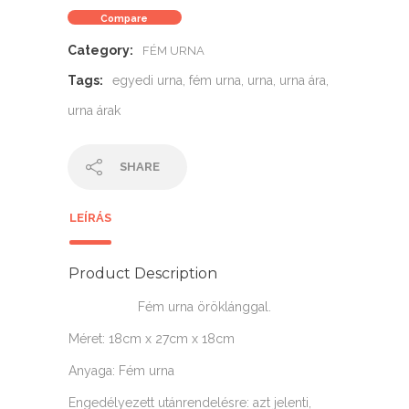
Compare
Category:
FÉM URNA
Tags:
egyedi urna
,
fém urna
,
urna
,
urna ára
,
urna árak
SHARE
LEÍRÁS
Product Description
Fém urna öröklánggal.
Méret: 18cm x 27cm x 18cm
Anyaga: Fém urna
Engedélyezett utánrendelésre: azt jelenti,