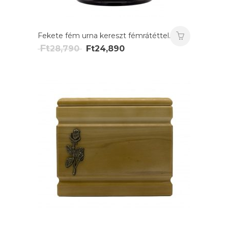
Fekete fém urna kereszt fémrátéttel.
Original
Current
Ft
28,790
Ft
24,890
price
price
was:
is:
Ft28,790.
Ft24,890.