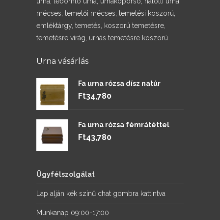
urna, lebomló urna, urnakoporsó, halotti urna,
mécses, temetői mécses, temetési koszorú,
emléktárgy, temetés, koszorú temetésre,
temetésre virág, urnás temetésre koszorú
Urna vásárlás
Fa urna rózsa dísz natúr
Ft
34,780
Fa urna rózsa fémrátéttel
Ft
43,780
Ügyfélszolgálat
Lap alján kék színű chat gombra kattintva
Munkanap 09:00-17:00