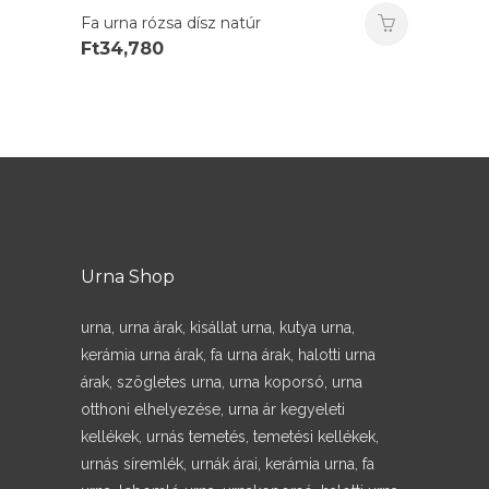
Fa urna rózsa dísz natúr
Ft
34,780
Urna Shop
urna, urna árak, kisállat urna, kutya urna,
kerámia urna árak, fa urna árak, halotti urna
árak, szögletes urna, urna koporsó, urna
otthoni elhelyezése, urna ár kegyeleti
kellékek, urnás temetés, temetési kellékek,
urnás síremlék, urnák árai, kerámia urna, fa