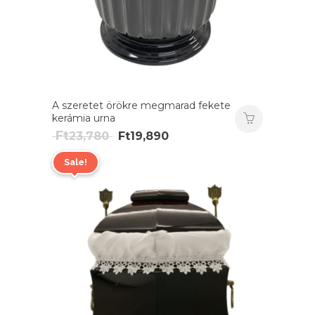
A szeretet örökre megmarad fekete
kerámia urna
Original
Current
Ft
23,780
Ft
19,890
price
price
Sale!
was:
is:
Ft23,780.
Ft19,890.