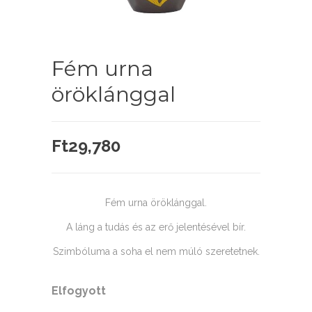
Fém urna
öröklánggal
Ft
29,780
Fém urna öröklánggal.
A láng a tudás és az erő jelentésével bír.
Szimbóluma a soha el nem múló szeretetnek.
Elfogyott