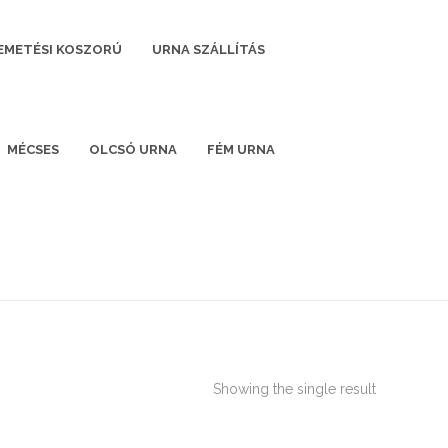
EMETÉSI KOSZORÚ
URNA SZÁLLÍTÁS
MÉCSES
OLCSÓ URNA
FÉM URNA
Showing the single result