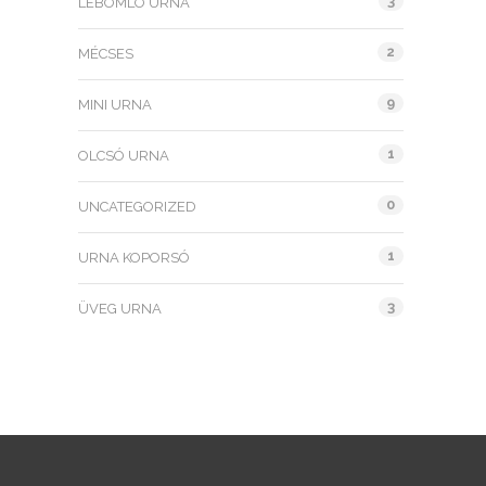
3
LEBOMLÓ URNA
2
MÉCSES
9
MINI URNA
1
OLCSÓ URNA
0
UNCATEGORIZED
1
URNA KOPORSÓ
3
ÜVEG URNA