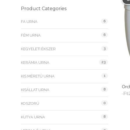
Product Categories
6
FA URNA
6
FÉM URNA
3
KEGYELETI ÉKSZER
23
KERÁMIA URNA
1
KIS MÉRETŰ URNA
Orc
8
KISÁLLAT URNA
Ft
0
KOSZORÚ
8
KUTYA URNA