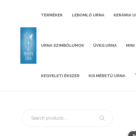
TERMÉKEK
LEBOMLÓ URNA
KERÁMIA U
URNA SZIMBÓLUMOK
ÜVEG URNA
MINI
KEGYELETI ÉKSZER
KIS MÉRETŰ URNA
S