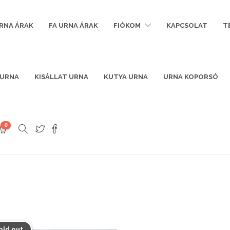
RNA ÁRAK
FA URNA ÁRAK
FIÓKOM
KAPCSOLAT
T
 URNA
KISÁLLAT URNA
KUTYA URNA
URNA KOPORSÓ
0
old out