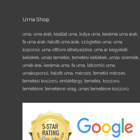
Urna Shop
urna, urna árak, kisállat urna, kutya urna, kerámia urna árak,
fa urna árak, halotti urna árak, szögletes urna, urna
koporsó, urna otthoni elhelyezése, urna ár kegyeleti
kellékek, urnás temetés, temetési kellékek, urnás síremlék,
urnák árai, kerámia urna, fa urna, lebomló urna,
urnakoporsó, halotti urna, mécses, temetői mécses,
temetési koszorú, emléktárgy, temetés, koszorú
temetésre, temetésre virág, urnás temetésre koszorú