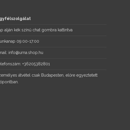
gyfélszolgálat
p alján kék színű chat gombra kattintva
unkanap 09:00-17:00
mail: info@urna.shop.hu
elefonszám: +36205382801
zemélyes átvétel csak Budapesten, előre egyeztetett
dőpontban.