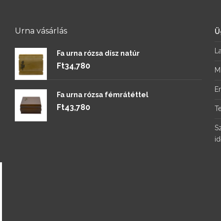
Urna vásárlás
Ü
La
Fa urna rózsa dísz natúr
Ft
34,780
M
E
Fa urna rózsa fémrátéttel
Ft
43,780
T
S
i