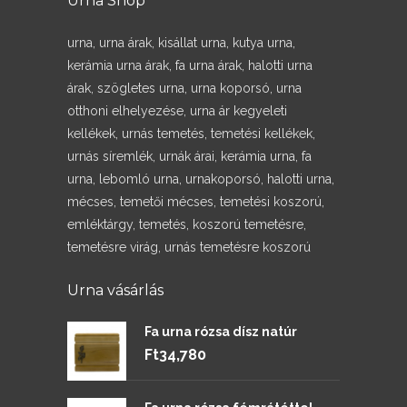
Urna Shop
urna, urna árak, kisállat urna, kutya urna,
kerámia urna árak, fa urna árak, halotti urna
árak, szögletes urna, urna koporsó, urna
otthoni elhelyezése, urna ár kegyeleti
kellékek, urnás temetés, temetési kellékek,
urnás síremlék, urnák árai, kerámia urna, fa
urna, lebomló urna, urnakoporsó, halotti urna,
mécses, temetői mécses, temetési koszorú,
emléktárgy, temetés, koszorú temetésre,
temetésre virág, urnás temetésre koszorú
Urna vásárlás
Fa urna rózsa dísz natúr
Ft
34,780