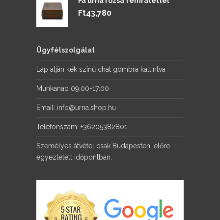
Fa urna rózsa fémrátéttel
Ft
43,780
Ügyfélszolgálat
Lap alján kék színű chat gombra kattintva
Munkanap 09:00-17:00
Email: info@urna.shop.hu
Telefonszám: +36205382801
Személyes átvétel csak Budapesten, előre
egyeztetett időpontban.