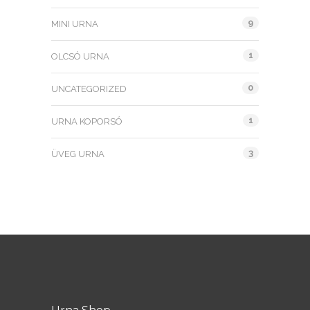
9
MINI URNA
1
OLCSÓ URNA
0
UNCATEGORIZED
1
URNA KOPORSÓ
3
ÜVEG URNA